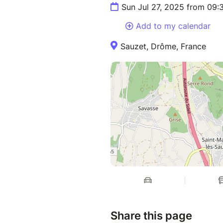
Sun Jul 27, 2025 from 09
Réservez votre place via Bil
convivialité avec la Confrérie
Add to my calendar
!
Sauzet, Drôme, France
Par la douceur, le miel et l’am
Votre Grand Maître de la Con
Share this page