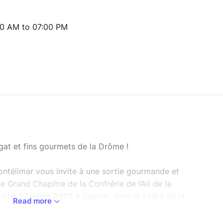
30 AM to 07:00 PM
gat et fins gourmets de la Drôme !
ntélimar vous invite à une sortie gourmande et
2e Grand Chapitre de la Confrérie de l’Ail de la
nche 27 juillet 2025 à Sauzet, dans le cadre de la
Read more
pompe dans la salle du Dauphin