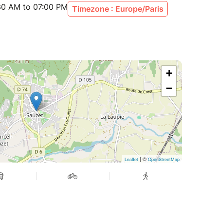
:30 AM to 07:00 PM
Timezone : Europe/Paris
letWeb et venez partager ce grand moment de
 du Nougat, dans l’esprit des traditions drômoises
ande,
frérie du Nougat
+
−
| ©
Leaflet
OpenStreetMap