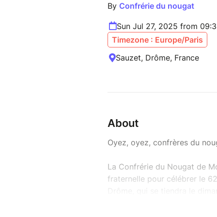
By
Confrérie du nougat
Sun Jul 27, 2025 from 09:
Timezone : Europe/Paris
Sauzet, Drôme, France
About
Oyez, oyez, confrères du nou
La Confrérie du Nougat de Mo
fraternelle pour célébrer le 6
Drôme, qui se tiendra le dima
célèbre Foire à l’Ail.
Nous serons reçus en grande 