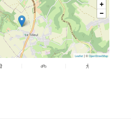
+
−
| ©
Leaflet
OpenStreetMap