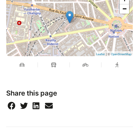
Modalités pratiques :
−
4 vendredi soir de 19h à 23h à Paris 12e de
septembre à décembre 2023
Dates :
15 septembre
6 octobre
| ©
Leaflet
OpenStreetMap
10 novembre
1er décembre
Tarif: 420€
Share this page
Des questions ? appelons-nous pour en parler :
0673868793
Camille
www.accoucheusedetoiles.com