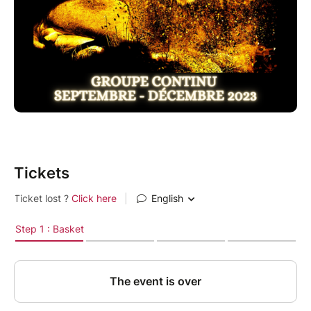
- Artistes, entrepreneurs, thérapeutes : vous avez une
zone de génie en étoile, avec plusieurs dimensions
qui demandent à s'exprimer davantage.
- Vous sentez un potentiel en vous qui demande à
naitre et à se déployer. Vous aspirez à l'expansion, à
la pleine expression de vos talents, de vos dons
uniques.
- Vous avez déjà beaucoup cheminé dans le domaine
Tickets
de la guérison. Vous êtes prêt.e à vous engager dans
un processus alchimique intense à l'écoute de votre
être profond.
Vous sentez un potentiel en vous qui
demande à naître : un projet ou une
dimension de vous qui souhaite s'exprimer
davantage, être plus créative.