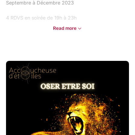
Septembre à Décembre 2023
4 RDVS en soirée de 19h à 23h
Read more
2 Constellations alchimiques par soirée
8 places : chaque participant.e sera constellé et
recevra les transmissions et soins vibratoires des 7
autres constellations.
Les Constellations Alchimiques oeuvrent en soin
collectif pour éclairer et transmuter ce qui vous
sépare de votre plein potentiel de création.
Elles agissent sur les plans corporel, émotionnel et
énergétique pour approfondir votre connexion au
Soi.
Pour qui ?