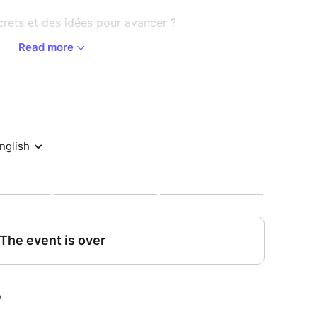
crets et des idées pour avancer ?
Read more
er du lien… Avec un handicap, ça peut sembler
 pas impossible ! Ce groupe d’expression est là
expériences et trouver ensemble des solutions.
es qui te correspondent ?
e et te sentir à l’aise dans les relations ?
pour t’aider à faire des rencontres ?
nseils tout faits, mais un échange entre pairEs
iens poser tes questions, partager tes doutes et
 te donner toutes les chances d'avancer dans ta
er et d’être aiméE, viens échanger avec nous et
s !