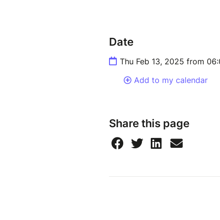
Exclusivement réservé aux pe
moteur, sensoriel ou neuroatyp
Date
---
Thu Feb 13, 2025 from 06
Je propose ces groupes d'expr
prendre part, quelles que so
Add to my calendar
demandé pour couvrir une part
préparation. Ces groupes néc
spécifiques sur la santé sexuel
Share this page
reconnaître la valeur de la pa
Je comprends que les contrain
contribution, même modeste, g
d’échange. Si tu le peux, n’hé
groupes de continuer à exister
Un grand merci pour ta parti