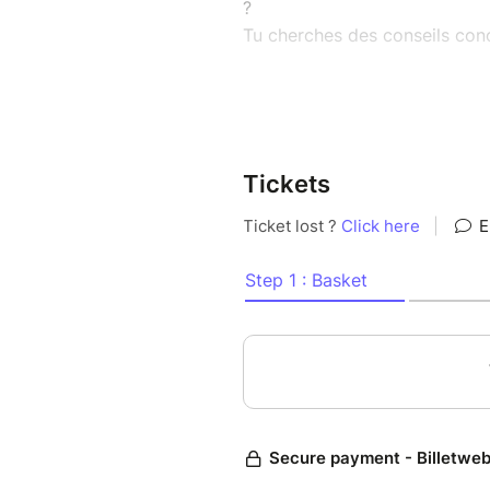
?
Tu cherches des conseils con
Trouver l’amour, séduire, cré
plus compliqué, mais ce n’est
pour échanger, partager des 
Tickets
=› Où rencontrer des personn
=› Comment gagner en confianc
=› Quelles stratégies adopter 
Ici, pas de jugements ni de co
dans un cadre bienveillant. V
repartir avec des pistes pour
vie affective et sexuelle.
Parce que tu as le droit d’aim
trouvons ensemble nos force