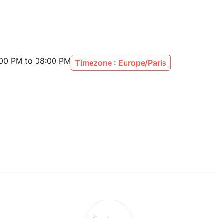
rsonnes directement concernées par le handicap
iques (sans déficience intellectuelle).
:00 PM to 08:00 PM
Timezone : Europe/Paris
ession à prix libre afin que chacun puisse y
ient ses ressources. Un montant minimum est
ie des frais de gestion, d'organisation et de
essitent des compétences d'animation
le et le handicap, et il est essentiel de
ir-aidance.
tes financières puissent être un frein, mais ta
arantit la qualité et la pérennité de ces espaces
sitez pas à donner plus : ton soutien permet à ces
 et à s’améliorer.
cipation et ton engagement !