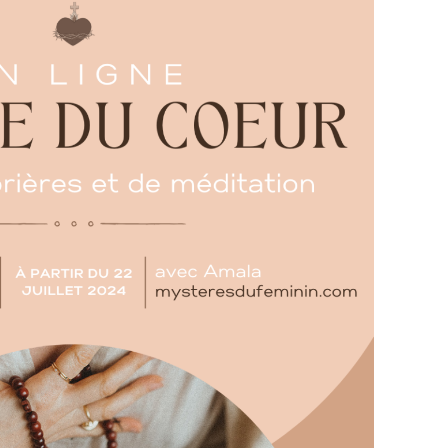
es évangiles.
ur cette voie christique d'Union, en tant que
toute volonté personnelle entre les mains du
le la réceptivité, l'écoute et la réception de la
n dans nos vies.
ec soin. Le tarif comprend le temps de
ts et aspects logistiques, le réceptacle, les
du Christ qui traverse cet espace est bien
tour de cette Voie du Coeur, où nous nous
urant les sessions que vous soyez présente ou
llumées, déposer nos demandes et nos prières.