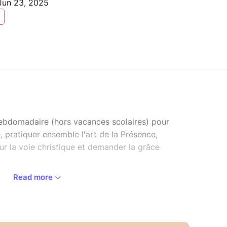
Jun 23, 2025
hebdomadaire (hors vacances scolaires) pour
 pratiquer ensemble l'art de la Présence,
r la voie christique et demander la grâce
Read more
 pratiques de reliance, dans l'art de la simplicité,
 une transmission, des rituels et des textes