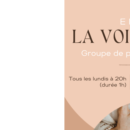
sacrés issus principalement d
La Vierge Marie comme guide s
Féminin Accompli qui a remis 
Divin. Nous cultiverons avec el
grâce comme miracle quotidie
Chaque espace est préparé av
préparation, les investissemen
mailings etc. L'enseignement 
entendu libre et gratuit.
Un groupe Whatsapp existe au
retrouvons, avant-après et d
non pour tenir nos bougies a
Pour nous y rejoindre :