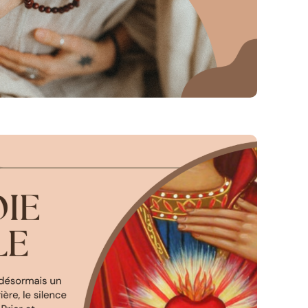
m/HPVV9bDcCPkHDGM82MZwsG