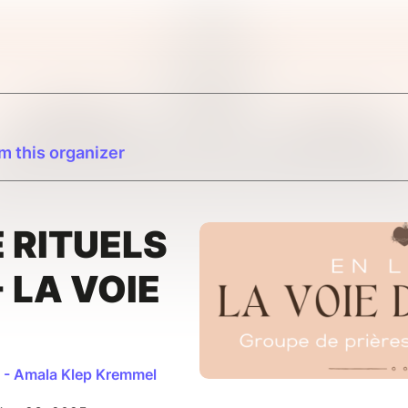
m this organizer
 RITUELS
- LA VOIE
e - Amala Klep Kremmel