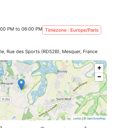
:00 PM to 06:00 PM
Timezone : Europe/Paris
cle, Rue des Sports (RD52B), Mesquer, France
+
−
| ©
Leaflet
OpenStreetMap