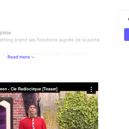
laise
hing prend ses fonctions auprès de la porte
re finit par trop durer, il faut se rendre à
Read more
à notre garde pour réaliser la mission de sa vie :
ue