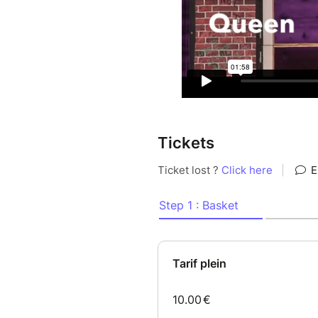
Créé et interprété par : Yann
Mise en scène : Yann Calvary 
Regard clownesque : Michael
Créateur Lumière / scénograph
Création Sonore : Johan Char
Techniciens : Mélanie Bouvret
Costumes : Lécy Crea
Couture Scénique : Olivia Rop
Tickets
Réalisation photographique : 
Production : Compagnie Radi
Résidences : Dromesko (35), 
Administration : Show me th
©Pierre Bayard