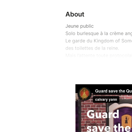
About
Jeune public
Solo burlesque à la crème ang
Le garde du Kingdom of Somet
des toilettes de la reine.
Mais l’attente toute protocolai
l’évidence, la reine a disparu !
Il va falloir un grand courage 
Sauver la reine !
Par la compagnie Radio Cirq
Tout public, dès 3 ans
Durée 50 min.
Placement libre
Distribution