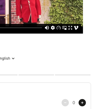
 Calvary
& Gildas Pujet
 Le Guen
e / régisseur général : Pierre Bayard
pentier & Mehdi Zaïba
 et Gregory Hilaire
ert
Pierre Bayard
ocirque
Quai des Chap (44), La Fabrik (79)
e Sound / Licence 1035885