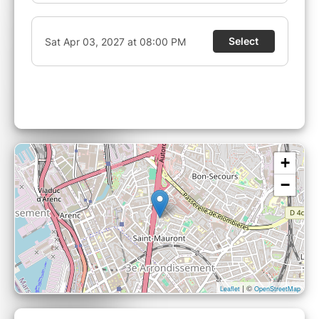
+
−
| ©
Leaflet
OpenStreetMap