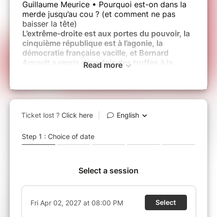
Guillaume Meurice • Pourquoi est-on dans la
merde jusqu’au cou ? (et comment ne pas
baisser la tête)
L’extrême-droite est aux portes du pouvoir, la
cinquième république est à l’agonie, la
démocratie française vacille, et Bernard
Arnault a repris deux fois des truffes à la
Read more
cantine.
Dans ce spectacle-conférence, Guillaume
Meurice nous explique pourquoi nous en
sommes arrivés là, comment résister et
préparer la suite, pour comme le disait
presque Victor Hugo « étonner la catastrophe
par le peu de peur qu’elle nous fait bordel de
merde ! »