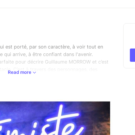
ui est porté, par son caractère, à voir tout en
e qui arrive, à être confiant dans l'avenir.
 parfaite pour décrire Guillaume MORROW et c’est
ctacle. C’est à travers des personnages, des
Read more
 qu’il va vous rendre heureux et légers.
ctacle les petits tracas du quotidien.
 va vous faire du bien.
uillaumemorrow et avec sa fille
nt sur les réseaux sociaux en cumulant des
éos.
bienveillant.
s et lunettes de soleil.