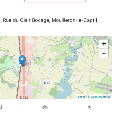
, Rue du Clair Bocage, Mouilleron-le-Captif,
+
−
| ©
Leaflet
OpenStreetMap