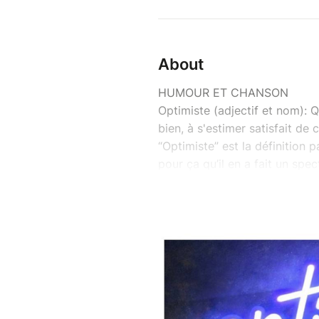
About
HUMOUR ET CHANSON
Optimiste (adjectif et nom): Q
bien, à s'estimer satisfait de c
“Optimiste” est la définition
pour ça qu’il en a fait un spe
chansons et de l’improvisation
Venez oubliez le temps du spe
Optimiste est un spectacle qui
Guillaume avec son compte @g
@Enseliaetguillaume cartonne
millions de vues avec ses vid
Un univers unique, déjanté et 
Namastouille, cheveux aux vent