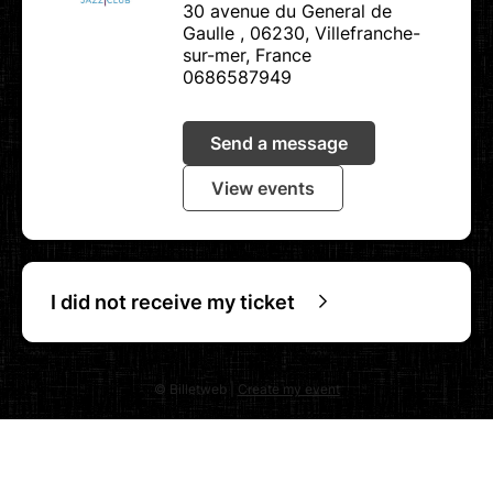
30 avenue du General de
Gaulle , 06230, Villefranche-
sur-mer, France
0686587949
Send a message
View events
I did not receive my ticket
© Billetweb |
Create my event