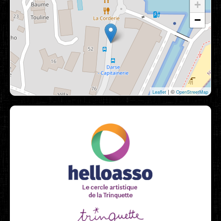
+
−
| ©
Leaflet
OpenStreetMap