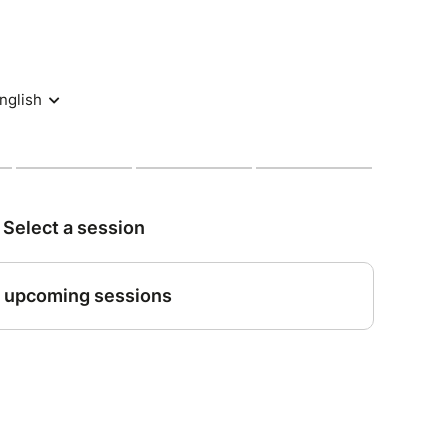
onse à cette rythmique saccadée qui peut
t fragile s’esquisse au fil de ce face-à-face entre
ite à questionner notre rapport au monde et à