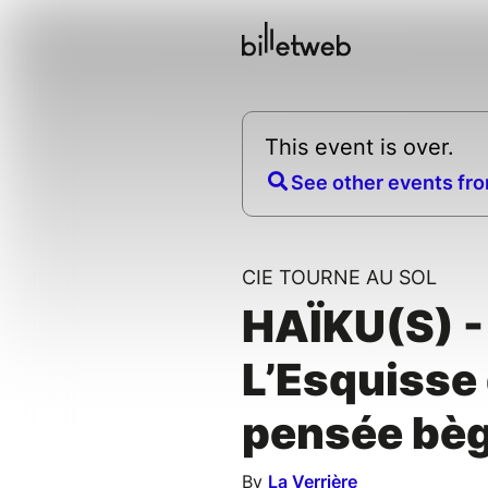
This event is over.
See other events fro
CIE TOURNE AU SOL
HAÏKU(S) -
L’Esquisse
pensée bè
By
La Verrière