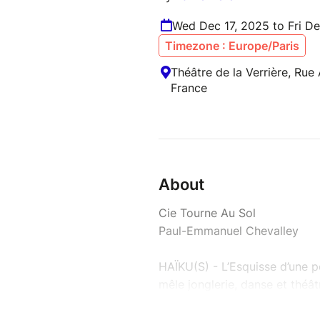
Wed Dec 17, 2025 to Fri D
Timezone : Europe/Paris
Théâtre de la Verrière, Rue 
France
About
Cie Tourne Au Sol
Paul-Emmanuel Chevalley
HAÏKU(S) - L’Esquisse d’une p
mêle jonglerie, danse et théât
bégayer de plus en plus. Par