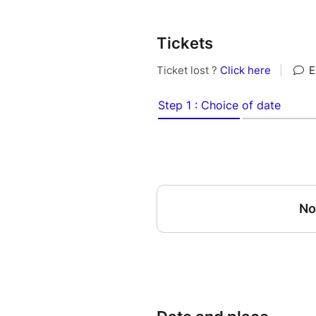
prendre le temps, unique rép
l’habiter. Un univers sincère e
le public et l'artiste, qui inv
Tickets
nous-même.
Durée 50mn
À partir de 10 ans