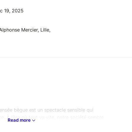
ec 19, 2025
Alphonse Mercier, Lille,
ensée bègue est un spectacle sensible qui
re. À l’ère où tout va vite, notre société semble
Read more
 le partage d’un haïku, Paul-Emmanuel décide de