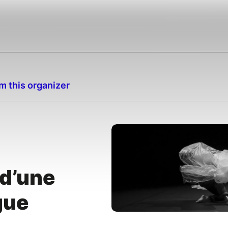
m this organizer
 d’une
gue