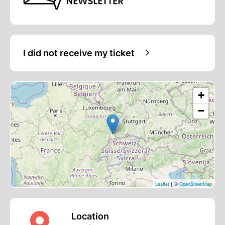
I did not receive my ticket
+
−
| ©
Leaflet
OpenStreetMap
Location