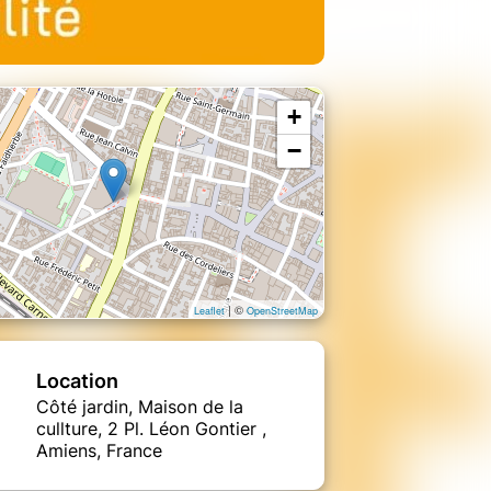
+
−
| ©
Leaflet
OpenStreetMap
Location
Côté jardin, Maison de la
cullture, 2 Pl. Léon Gontier ,
Amiens, France