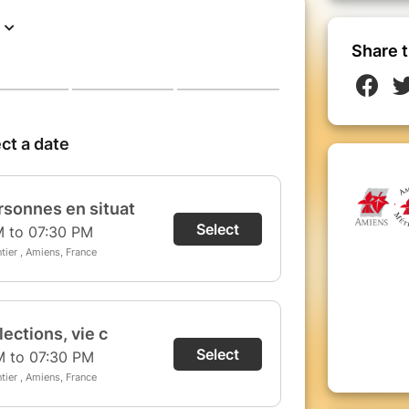
Share t