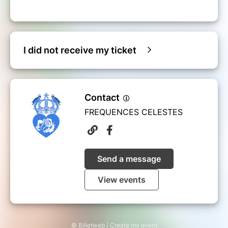
I did not receive my ticket
Contact
FREQUENCES CELESTES
Send a message
View events
© Billetweb |
Create my event