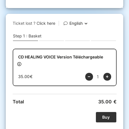
chaque titre exprimé en langage de Lumière
Les images illustrant l'écrin du disque
-----
Arwen de LA RÉAULT, propriétaire des droits
d’auteur sur les titres du CD intitulé "HEALING
VOICE", vous informe que ses créations sont
strictement réservées à une utilisation privée.
Toute diffusion publique, reproduction, ou
communication du contenus de ce CD, soit en
totalité soit partiellement est expressément
interdite.
Cette interdiction inclut, sans s’y limiter, la
diffusion dans des espaces publics tels que
des établissements commerciaux, restaurants,
lieux de divertissement, ou toute autre
diffusion publique à but lucratif ou non lucratif.
Toute infraction à cette interdiction pourra
faire l'objet de poursuites judiciaires,
conformément à la législation en vigueur sur la