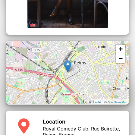
+
−
| ©
Leaflet
OpenStreetMap
Location
Royal Comedy Club, Rue Buirette,
Reims, France