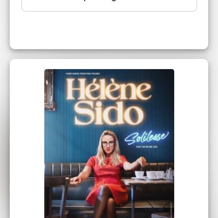
Prix du Public "J'ai du talent " au
Festival d’Avignon
Prix du Public et prix du Jury Festival
de Saint Raphaël
Prix du Jury cave de Lugny Festival
des vendanges de l'humour (Macon)
Prix du Public au Pacbo (Orchies)
Prix du Jury aux Marées d'humour
(Crotoy)
Prix du Gala du Printemps du Rire
(Toulouse)
Prix du Public et du Jury aux Sommets
du Rire (Arêches Beaufort)
Prix du Public et Prix Jeunesse
(Mondeville sur Rire)
Prix du Jury (Vervins)
Prix du Jury au Cartel de l'humour
(Genève)
Prix du Jury aux Lions du Rire (Lyon)