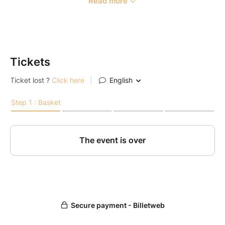
Read more
Au programme : présentation des systèmes par les
marques et démonstration organisées par Jean-Marie
Hubert, créateur des High End Days et du salon Son
et Image, devenu le Paris Audio Video Show.
Tickets
Au programme : Martin Logan Neolith, Dali Kore,
Rotel Michi, Musical Fidelity, McIntosh, EAT,
Audioquest, Eversolo ... et bien d'autres encore !
Prenez vite vos places !