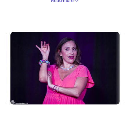
Read more
Hinde est seule sur scène - comme dans sa chambre
de fille unique - mais jamais seule dans sa tête.
Vous ferez connaissance avec toutes ses facettes :
l'ado reine des boums, la candidate ratée de
Popstars, et la quadra solo qui se rêve en Rambo de
la fête.
Pendant une heure, on rit ensemble des podiums qui
se dérobent, des rêves de jeunesse qui dérapent et
des galères très adultes (ou comment réussir sa vie
sans cocher toutes les cases du fameux "bingo
social").
Stand-up acidulé, sketchs survitaminés et chansons
pop revisitées : Fille Unique, c'est une bulle de
bonheur avant la bulle de champagne du soir.
Et que les choses soient claires : malgré son titre, ce