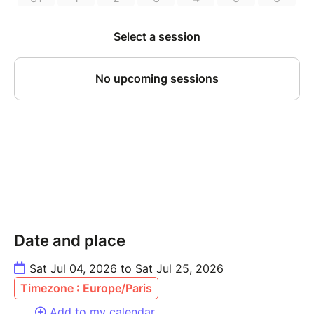
de l'humour 2026.
Coup de coeur du jury du Tremplin Gleeden Talent
Show 2025
Pour tout public à partir de 10 ans
Langue : français
La distribution du spectacle ✨
Auteur(s) : Hinde Daoui
Artiste(s) : Hinde Daoui
Mise en scène : Delphine Grand
Date and place
Sat Jul 04, 2026 to Sat Jul 25, 2026
Timezone : Europe/Paris
Add to my calendar