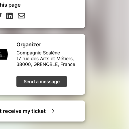
his page
Organizer
Compagnie Scalène
17 rue des Arts et Métiers,
38000, GRENOBLE, France
Send a message
ot receive my ticket