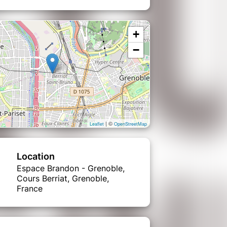
+
−
| ©
Leaflet
OpenStreetMap
Location
Espace Brandon - Grenoble,
Cours Berriat, Grenoble,
France