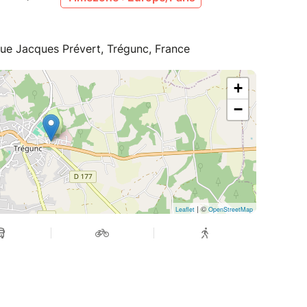
ue Jacques Prévert, Trégunc, France
+
−
| ©
Leaflet
OpenStreetMap