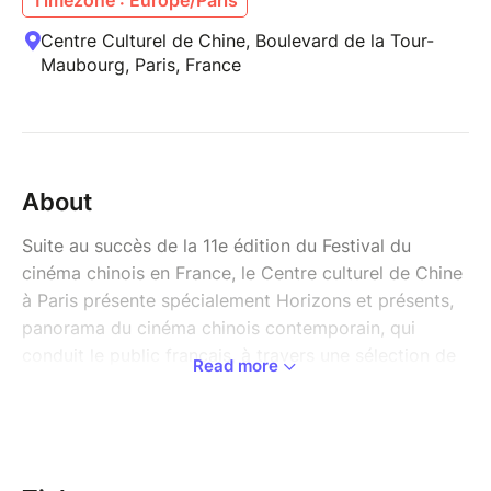
Centre Culturel de Chine, Boulevard de la Tour-
Maubourg, Paris, France
About
Suite au succès de la 11e édition du Festival du
cinéma chinois en France, le Centre culturel de Chine
à Paris présente spécialement Horizons et présents,
panorama du cinéma chinois contemporain, qui
conduit le public français, à travers une sélection de
Read more
films chinois d’exception alliant qualité artistique,
esprit contemporain et chaleur humaine, à découvrir
par le grand écran la diversité des facettes de la
Chine actuelle et le charme profond de la culture