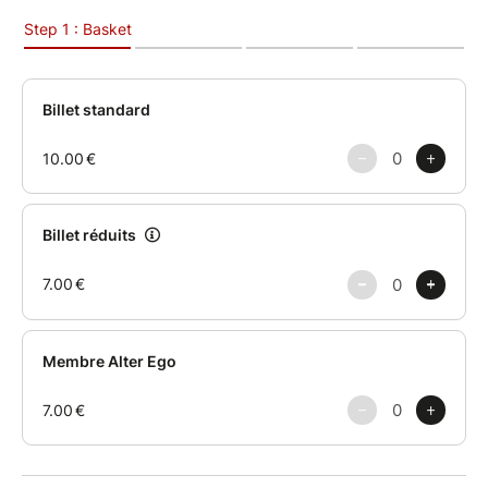
vraiment pourquoi ils sont là, ni combien de temps ils
y resteront. Ils savent seulement qu’ils sont « entre »
— entre deux mondes, entre deux souffles, entre ce
qu’ils ont été et ce qu’ils pourraient devenir.
Dans cette atmosphère suspendue, Éric‑Emmanuel
Schmitt tisse une fable lumineuse où la vie et la mort
cessent d’être des contraires pour devenir des
miroirs. Les personnages, tour à tour drôles, fragiles,
orgueilleux ou bouleversants, se dévoilent comme on
ouvre une porte sur soi-même.
Le destin n’est plus une fatalité, mais une question
posée à chacun : qu’avons-nous fait de notre
existence, et que pourrions-nous encore en faire ?
Une production Alter Ego.