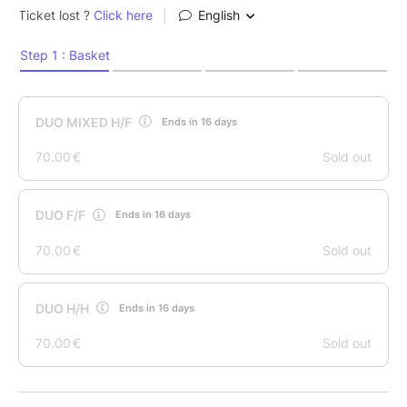
ateliers fonctionnels qui mettront à l’épreuve ton
endurance, ta force et ton mental.
Le principe est simple : 7 runs, 7 stations, avec un
seul objectif… franchir la ligne d’arrivée.
Les courses hybrides combinent justement ces deux
dimensions – courir puis enchaîner des mouvements
fonctionnels – ce qui en fait un défi aussi complet
qu’accessible à différents niveaux.
Que tu viennes pour performer, te challenger entre
amis ou simplement vivre une expérience unique,
cette journée est faite pour toi.
Au programme :
7 runs & 7 stations fonctionnelles