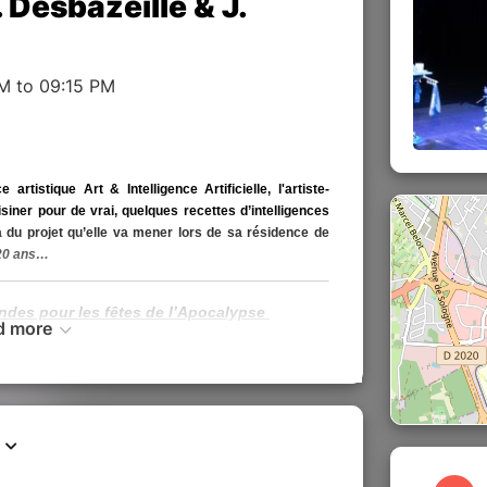
Desbazeille & J.
M to 09:15 PM
rtistique Art & Intelligence Artificielle, l'artiste-
siner pour de vrai, quelques recettes d’intelligences
ra du projet qu’elle va mener lors de sa résidence de
 20 ans…
andes pour les fêtes de l’Apocalypse
d more
 et Julie Valero
en du Quai des savoirs et le soutien de l’Université
gone, scène nationale OPSIS
de la SFR Création à la