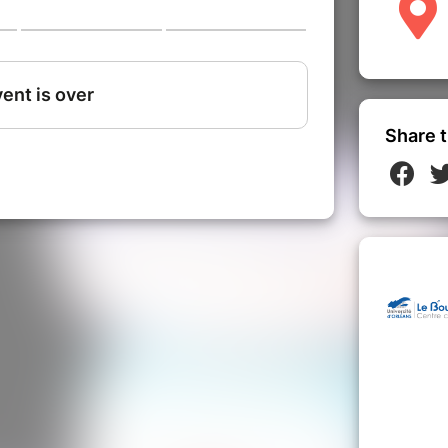
 quels modèles de sociétés permettent-elles de rêver ?
mps l’avènement de supraintelligences qui rendront
e Valero aimeraient à leur façon fêter cette nouvelle
 de cuisine moléculaire pour une fin de monde réussie
tion inversée, fumage à froid, nous essaierons d’être à la
re !
Share t
nd j’avais 20 ans…
 un œuvre numérique et performative
 imaginaires du numérique. Que croyait-on qu’il allait
 2025 ? Comment regarderons-nous 2025 dans quelques
s craintes ou quels futurs désirables sont récurrents ?
uels imaginaires nous traversent ? À quels modèles de
ver ?
Après une enquête autour des imaginaires du
…
se déploiera en une création numérique sonore