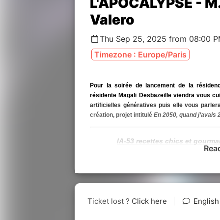
L'APOCALYPSE - M. 
Valero
Thu Sep 25, 2025 from 08:00 P
Timezone : Europe/Paris
Pour la soirée de lancement de la résidence a
résidente Magali Desbazeille viendra vous cui
artificielles génératives puis elle vous parle
création, projet intitulé
En 2050, quand j’avais
IA-53 recettes chics et gourm
Rea
Une performance-scénique de Magali Desbazeille
Production déléguée : CieASAP - Avec le souti
Grenoble Alpes et du programme lié à l’Hexa
MACI.
Durée de la performance : 35 minutes.