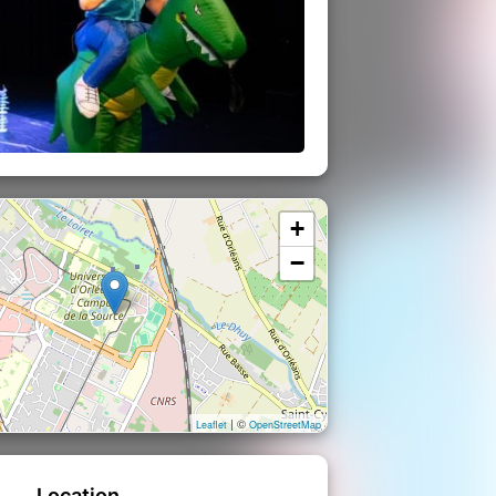
+
−
| ©
Leaflet
OpenStreetMap
Location