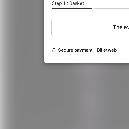
Quels modes de vie les IA encouragent-elles ? À
Alors que d’aucuns annoncent depuis longte
l’humain obsolète, Magali Desbazeille et Juli
Apocalypse en vous proposant quelques recettes
: émulsion, floculation, délification, sphérifica
hauteur de l’événement. Et toujours avec le souri
En 2050, qua
Le projet de résidence pour
En 2050, quand j’avais 20 ans…
interroge les
advenir en l’an 2000 ? Qu’attendons-nous en
décennies ? Qu’espérons-nous pour 2050 ? Quelle
Au-delà de la fascination ou de la crainte, q
société, les IA nous permettent-elles de rê
numérique, En 2050, quand j’avais 20 ans
collaborative et une performance collective.