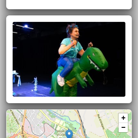
sphérification inversée, fumage à froid, nous essaierons d’être à
la hauteur de l’événement. Et toujours avec le sourire !
En 2050, quand j’avais 20 ans…
Le projet de résidence pour un œuvre numérique et performative
En 2050, quand j’avais 20 ans…
interroge les imaginaires du
numérique. Que croyait-on qu’il allait advenir en l’an 2000 ?
Qu’attendons-nous en 2025 ? Comment regarderons-nous 2025
dans quelques décennies ? Qu’espérons-nous pour 2050 ?
Quelles craintes ou quels futurs désirables sont récurrents ? Au-
delà de la fascination ou de la crainte, quels imaginaires nous
traversent ? À quels modèles de société, les IA nous permettent-
elles de rêver ?
Après une enquête autour des imaginaires du
numérique, En 2050, quand j’avais 20 ans…
se déploiera en
une création numérique sonore collaborative et une performance
collective.
+
−