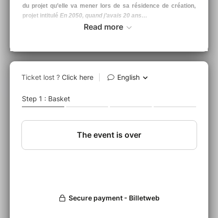
du projet qu’elle va mener lors de sa résidence de création,
projet intitulé
En 2050, quand j’avais 20 ans…
Read more
IA-53 recettes chics et gourmandes pour les fêtes
de l’Apocalypse
Une performance-scénique de Magali Desbazeille et Julie Valero
Production déléguée : CieASAP - Avec le soutien du Quai des
savoirs et le soutien de l’Université Grenoble Alpes et du
programme lié à l’Hexagone, scène nationale OPSIS
de la SFR
Création à la MACI.
Durée de la performance : 35 minutes.
Quels modes de vie les IA encouragent-elles ? À quels modèles
de sociétés permettent-elles de rêver ? Alors que d’aucuns
annoncent depuis longtemps l’avènement de supraintelligences
qui rendront l’humain obsolète, Magali Desbazeille et Julie
Valero aimeraient à leur façon fêter cette nouvelle Apocalypse en
vous proposant quelques recettes de cuisine moléculaire pour
une fin de monde réussie : émulsion, floculation, délification,