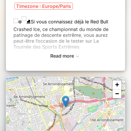
Timezone : Europe/Paris
Si vous connaissez déjà le Red Bull
Crashed Ice, ce championnat du monde de
patinage de descente extrême, vous aurez
peut-être l’occasion de le tester sur La
Tournée des Sports Extrêmes.
Read more
Cet événement national est organisé par la
Fédération Française des Sports de Glace qui
proposera sur 18 dates deux heures de
spectacle et d’initiations pour faire découvrir
le Freestyle et l’Ice Cross.
+
−
Dans le cadre des séances publiques en
soirée, en patinoire, les animations de
dérouleront en trois parties :
Démonstrations sous forme de shows
avec les meilleurs patineurs français.
Initiations pour le public encadrées par