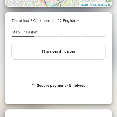
nos champions.
| ©
Leaflet
OpenStreetMap
Courses d’Ice Cross ouvertes à tous
(inscription en ligne gratuite).
#AMSCAS
et la FF Sports de Glace
vous donnent rendez-vous à la patinoire du
Palais Omnisports Marseille Grand Est le
Samedi 9 octobre 2021 à 20h30 !
PROGRAMME
20h30 - 20h50 : Démonstration des
meilleur.es athlètes nationaux
21h00 - 21h50 : Initiation et découverte du
parcours ice cross
22h00 - 23h45 : Course de Ice Cross sur le
parcours Synerglace
TARIF ENTREE PATINOIRE
* Adulte : 5,30 €
* Réduite : 4,40 €