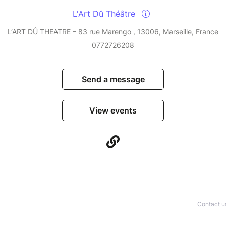
L'Art Dû Théâtre
L‘ART DÛ THEATRE – 83 rue Marengo , 13006, Marseille, France
0772726208
Send a message
View events
Contact u