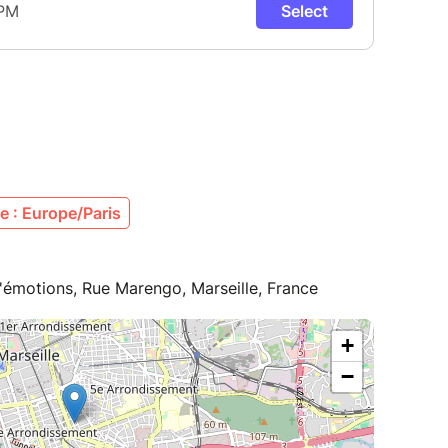
lourd, mais ça ne se prend jamais au sérieux.
erformance politique et festive, pour rire à gorge
e et se faire du bien.
 : Europe/Paris
d'émotions, Rue Marengo, Marseille, France
+
−