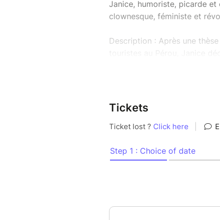
Janice, humoriste, picarde et
clownesque, féministe et révo
Description : Après une thès
touristes au Pérou, Janice déc
travers le standup. Elle utilis
transformer en matière comiq
Dans un spectacle situé entre l
Tickets
autobiographique et avec une a
misère sociale, la ruralité et 
masculinités, la culpabilité, 
Un spectacle engagé aux accen
sociale vire à la célébration
vie à des personnages ancrés d
rapports de pouvoir.