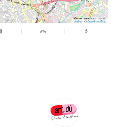
| ©
Leaflet
OpenStreetMap