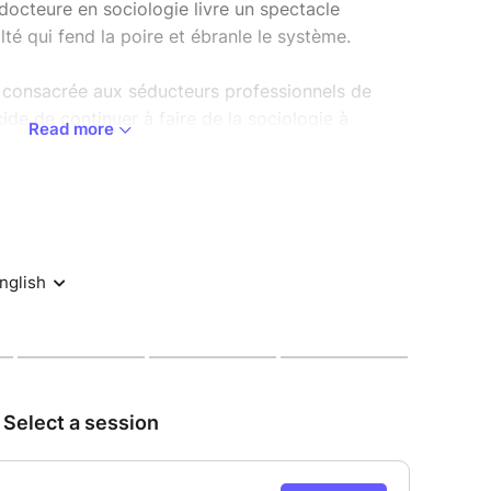
 docteure en sociologie livre un spectacle
lté qui fend la poire et ébranle le système.
e consacrée aux séducteurs professionnels de
ide de continuer à faire de la sociologie à
Read more
e l'humour pour partager ses réflexions et les
ue inflammable.
'intime et le collectif, elle aborde, de façon
utodérision tranchante : l'hétérosexualité, la
ses non-dits, la grande bourgeoisie, les
la fête ou encore le greenwashing.
ts grolandais mais féministe où la satire
, où l'humour embrasse la sociologie pour donner
ans le réel, qui soulèvent de plein fouet les