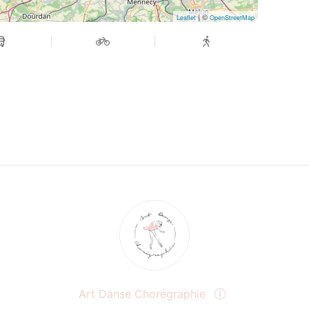
| ©
Leaflet
OpenStreetMap
Art Danse Chorégraphie