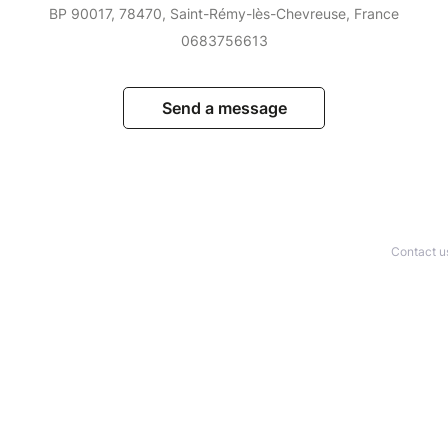
BP 90017, 78470, Saint-Rémy-lès-Chevreuse, France
0683756613
Send a message
Contact u