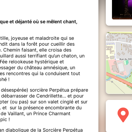
ique et déjanté où se mêlent chant,
entille, joyeuse et maladroite qui se
dit dans la forêt pour cueillir des
Chemin faisant, elle croisa des
llard aussi terrifiant qu’un chaton, un
 Fée relookeuse hystérique et
essager du château amnésique, un
es rencontres qui la conduisent tout
 ohé !
en désespérée) sorcière Perpétua prépare
 débarrasser de Cendrillette… et pour
ter (ou pas) sur son valet cinglé et sur
.. et sur la présence encombrante du
e de Vaillant, un Prince Charmant
pic !
lan diabolique de la Sorcière Perpétua