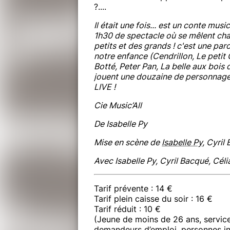
?....
​Il était une fois... est un conte musi
1h30 de spectacle où se mêlent cha
petits et des grands ! c'est une par
notre enfance (Cendrillon, Le peti
Botté, Peter Pan, La belle aux bois d
jouent une douzaine de personnage
LIVE !
Cie Music’All
De Isabelle Py
Mise en scène de
Isabelle Py,
Cyril
Avec Isabelle Py,
Cyril Bacqué, Céli
Tarif prévente : 14 €
Tarif plein caisse du soir : 16 €
Tarif réduit : 10 €
(Jeune de moins de 26 ans, service
demandeurs d’emploi, personnes in