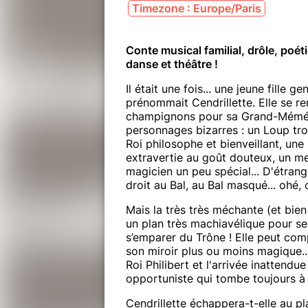
Timezone : Europe/Paris
Conte musical familial, drôle, poét
danse et théâtre !
Il était une fois... une jeune fille g
prénommait Cendrillette. Elle se ren
champignons pour sa Grand-Mémé. 
personnages bizarres : un Loup troui
Roi philosophe et bienveillant, une
extravertie au goût douteux, un m
magicien un peu spécial... D'étrang
droit au Bal, au Bal masqué... ohé,
​Mais la très très méchante (et bi
un plan très machiavélique pour se
s’emparer du Trône ! Elle peut comp
son miroir plus ou moins magique.
Roi Philibert et l'arrivée inattendu
opportuniste qui tombe toujours à 
​Cendrillette échappera-t-elle au p