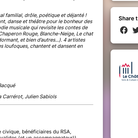
cal familial, drôle, poétique et déjanté !
Share t
nt, danse et théâtre pour le bonheur des
odie musicale qui revisite les contes de
t Chaperon Rouge, Blanche-Neige, Le chat
ormant, et bien d’autres...). 4 artistes
s loufoques, chantent et dansent en
 Bacqué
a Carrérot, Julien Sabiols
 civique, bénéficiaires du RSA,
valides (et un accompagnateur))