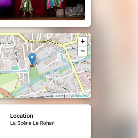
+
−
| ©
Leaflet
OpenStreetMap
Location
La Scène Le Rohan