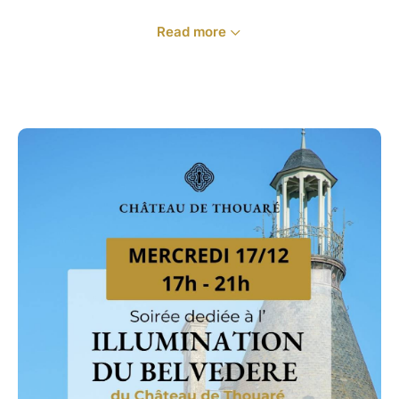
Read more
A votre rythme, vous pourrez profiter des animations
suivantes :
- Visites guidées à la lueur des bougies
- Découverte du château avec toute ses décorations
de Noël
- Marshmallows à griller pour une dégustation sous la
chaleur des braseros
- Ateliers de confection de suspensions pour sapin
- à 19h : Illumination du Belvédère avec un mot des
propriétaires
… et d’autres ateliers et animations sont envisagés,
selon faisabilité et disponibilité !
Une soirée parfaite pour créer de beaux souvenirs, à
partager avec vos amis et votre famille dans un