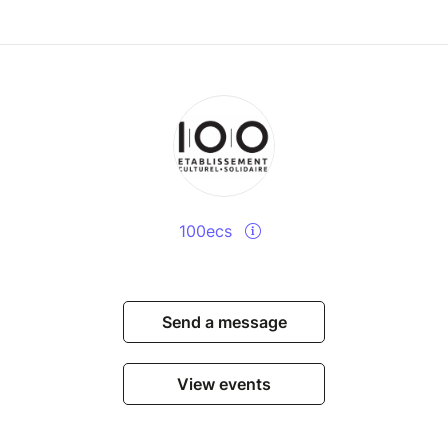
ára Tasovská
n, Ralph Wieser
jáková
a Šišuláková
hcheev, Michaela Patríková
ev
100ecs
Send a message
View events