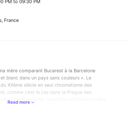
00 PM to 09:30 PM
s, France
ma mère comparant Bucarest à la Barcelone
ir et blanc dans un pays sans couleurs ». Le
l du XXème siècle en seul chromatisme des
 est, comme c’est le cas dans la Prague des
jáková adolescente, quand les pellicules couleur
Read more
 nécessité vertu, le noir est blanc devient pour
onde peau. Le dialogue ininterrompu avec la
iste et la femme en elle, tout en lui permettant de
 Car la jeune Libuše se bat plus contre elle-