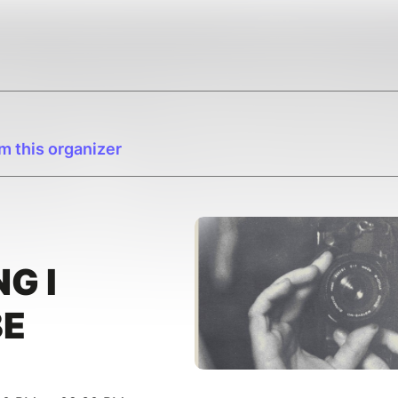
m this organizer
G I
BE