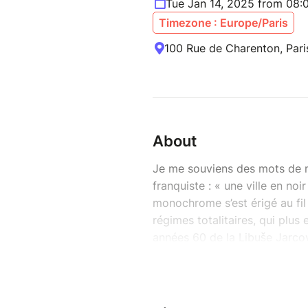
Tue Jan 14, 2025 from 08:
Timezone : Europe/Paris
100 Rue de Charenton, Pari
About
Je me souviens des mots de 
franquiste : « une ville en no
monochrome s’est érigé au fi
régimes totalitaires, qui plus
années 60 de la Libuše Jarcov
viennent à manquer. Faisant de
la jeune photographe une sec
caméra va laisser éclore l’art
surmonter son propre désarroi.