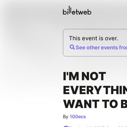
This event is over.
See other events fro
I'M NOT
EVERYTHIN
WANT TO 
By
100ecs