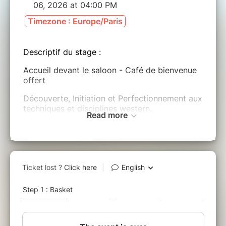
06, 2026 at 04:00 PM
Timezone : Europe/Paris
Descriptif du stage :
Accueil devant le saloon - Café de bienvenue
offert
Découverte, Initiation et Perfectionnement aux
techniques et disciplines western.
Read more
Enseignement personnalisé en fonction du
niveau de chaque cavalier.
* STAGE ULTRA PERSONNALISE EN TOUT
PETIT COMITE *
Jour 1 : Lasso à pied + Découverte des bases
western
Après midi : Balade
Jour 2 : Lasso à pied + Approfondir les
manœuvres western