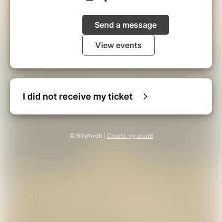
* Boutique du RANCH (bracelets en crins de
nos chevaux, terrine de zébu de l'élevage du
Ranch...)
Send a message
* Bibliothèque
* Buvette
View events
AU PLAISIR DE VOUS RECEVOIR...
I did not receive my ticket
© Billetweb |
Create my event