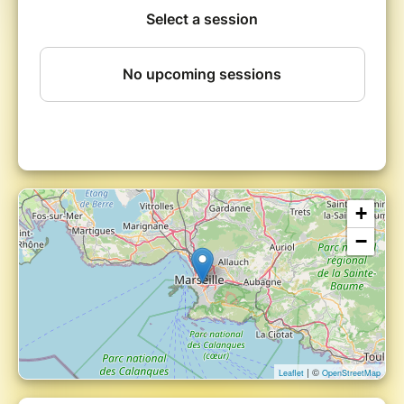
l’amitié face à la brutalité du monde extérieur ?
+
−
| ©
Leaflet
OpenStreetMap