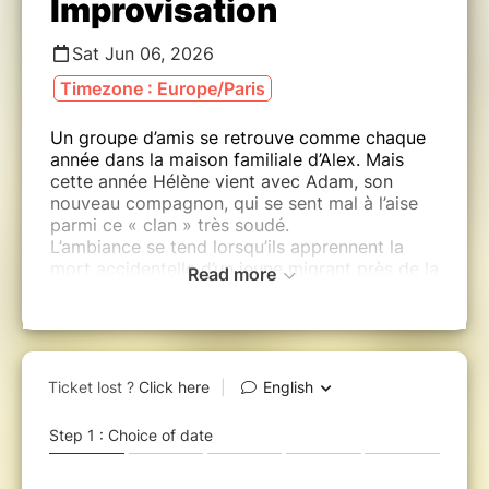
Improvisation
Sat Jun 06, 2026
Timezone : Europe/Paris
Un groupe d’amis se retrouve comme chaque
année dans la maison familiale d’Alex. Mais
cette année Hélène vient avec Adam, son
nouveau compagnon, qui se sent mal à l’aise
parmi ce « clan » très soudé.
L’ambiance se tend lorsqu’ils apprennent la
mort accidentelle d’un jeune migrant près de la
Read more
maison.
Le doute est alors semé et la tension monte
entre illusion et réalité.
Hélène Costaglioli et sa compagnie La
Locomotrice composée de 7 talentueux
comédiens explorent le thriller théâtral dans
cette pièce qui plonge le spectateur dans une
intrigue haletante.
Jusqu'où peut-on pousser les limites de