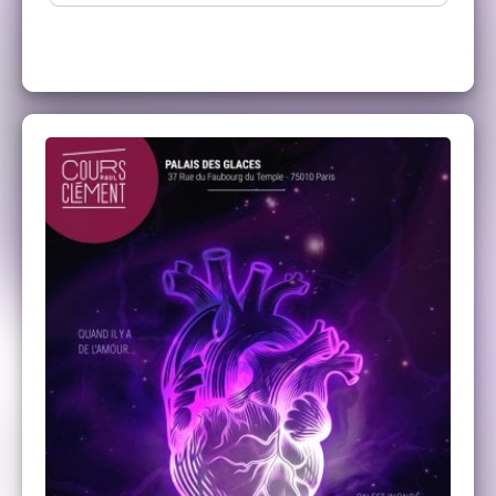
Le Cours Clément
, cours de théâtre pour tous
les niveaux (débutant à avancé) et toutes les
envies (Théâtre, Cinéma, Impro, StandUp,
Comédie Musicale ...). Plusieurs lieux dans
Paris et cours d'essai gratuit à la rentrée !
Cours Clément