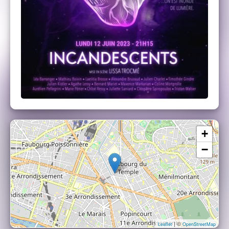
+
−
| ©
Leaflet
OpenStreetMap