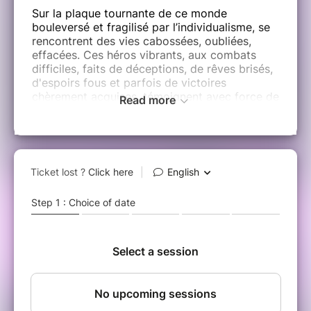
Sur la plaque tournante de ce monde
bouleversé et fragilisé par l’individualisme, se
rencontrent des vies cabossées, oubliées,
effacées. Ces héros vibrants, aux combats
difficiles, faits de déceptions, de rêves brisés,
d'espoirs fous et parfois de victoires
chèrement acquises, témoignent avec force de
Read more
la solidarité, d'une volonté de vivre, et de
n'être jamais seuls.
« Seuls ensemble tant partagèrent. »
S.Beckett..
Une pièce de Lissa TROCMÉ.
Avec : Léa BARRANGER, Mathieu BOIVIN,
Laetitia BROSSE, Alexandre BRUZAUD, Julien
CHARLET, Timothée GINDRE, Julien KISTLER,
Agathe LEROY, Bernard MARIET, Maxence
MARKARIAN, Coline MORTEROLLE, Aurélien
PELLEGRINI, Marie PÉRIER, Chloé RESSY,
Juliette SANIARD, Cléopâtre SPIROPOULOS,
Tristan WALSER.