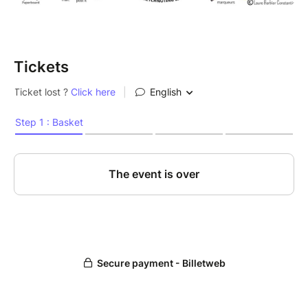
facilitation.
Avec les bases du sketchnoting, vous pourrez par
ailleurs appliquer ces récentes connaissances pour
créer affiches et supports de présentation, pub,
Tickets
cours, ... avec plaisir.
Attention, effet wahou garanti !
Je m'appelle Laure, je suis facilitatrice en intelligence
collective, animatrice des enjeux de justice
climatique.
J'ai par ailleurs suivi un parcours universitaire en
Patrimoine Informatique Artistique et Publications, en
parallèle d'un cursus artistique au Conservatoire et
au Beaux-Arts. Récemment formée à l'Intelligence
Collective au LICA et à l'innovation managériale à
l'ESSEC.