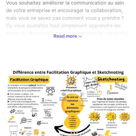
Vous souhaitez améliorer la communication au sein
de votre entreprise et encourager la collaboration,
mais vous ne savez pas comment vous y prendre ?
Ou vous souhaitez tout simplement apprendre les
bases du sketchnoting pour accompagner vos écrits,
Read more
soutenir votre mémoire et prendre du plaisir ?
→ Cet atelier est fait pour vous ! Venez découvrir la
FacilitationGraphique, pratique de plus en plus
répandue en entreprise et accessible à tous, y
compris lorsque l'on ne se pense pas "doué.e" pour le
dessin.
Durant ces 4 heures d'initiation, je m'engage à vous
fournir "le kit de démarrage", c'est-à-dire les bases
essentielles vous permettant d'optimiser vos
échanges lors de vos réunions, ainsi que les tips
permettant l'encadrement et l'émergence de
l'intelligence collective, indissociable de la