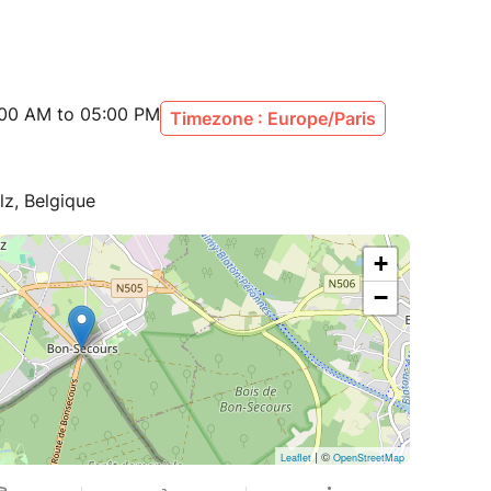
:00 AM to 05:00 PM
Timezone : Europe/Paris
z, Belgique
+
−
| ©
Leaflet
OpenStreetMap