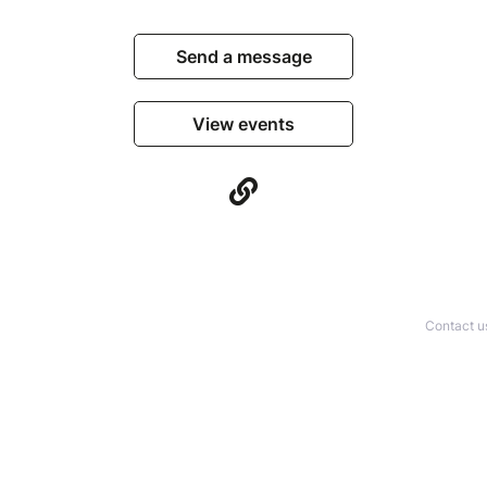
Send a message
View events
Contact u