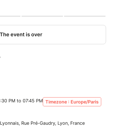
hansons inspirantes :
t Showman) : pour ressentir toute la
 peut offrir ta voix.
a) : pour vibrer ensemble autour de valeurs
t de lien.
 petit concert donné par les chanteuses de ma
s.tes, et tout ce qu’il vous faut… c’est l’envie de
:30 PM to 07:45 PM
Timezone : Europe/Paris
ette aventure collective ?
yonnais, Rue Pré-Gaudry, Lyon, France
! Viens chanter en famille / entre ami(e)s =)