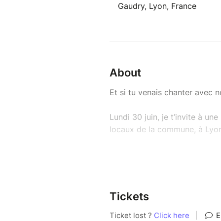
Gaudry, Lyon, France
About
Et si tu venais chanter avec 
Lundi 30 juin, je t’invite à une
locaux de la commune, à Lyon
Que tu sois grand·e débutant·
ailleurs), viens vivre un mom
Au programme:
Tickets
18h30 → Échauffement corpore
toi-même et aux autres.