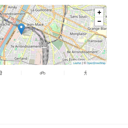
ents évidemment ;)
+
e ?
−
ie.fr
| ©
Leaflet
OpenStreetMap