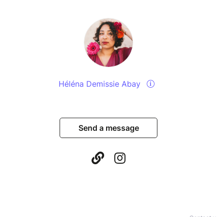
Héléna Demissie Abay
Send a message