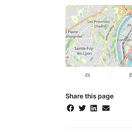
Sous la surveillance des par
Tu veux découvrir ma pratiqu
Rendez-vous sur
helenademiss
Share this page