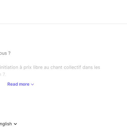
nous ?
 initiation à prix libre au chant collectif dans les
 7.
Read more
e ou que tu aies déjà chanté sous la douche (ou
ent joyeux, énergisant et profondément humain.
l et vocal pour te détendre, te reconnecter à