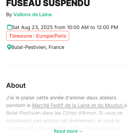
FUSEAU SUSPENDU
By
Vallons de Laine
Sat Aug 23, 2025 from 10:00 AM to 12:00 PM
Timezone : Europe/Paris
Bulat-Pestivien, France
About
J'ai le plaisir cette année d'animer deux ateliers
pendant le
Marché Festif de la Laine et du Mouton
à
Bulat-Pestivien dans les Côtes d'Armor. Si vous ne
connaissez pas encore cet évènement, je vous le
recommande chaudement pour sa belle sélection
Read more
d'artisan·es lainier·es et son ambiance vivante et