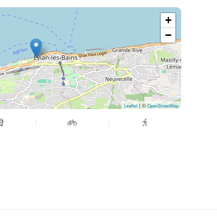
+
−
| ©
Leaflet
OpenStreetMap