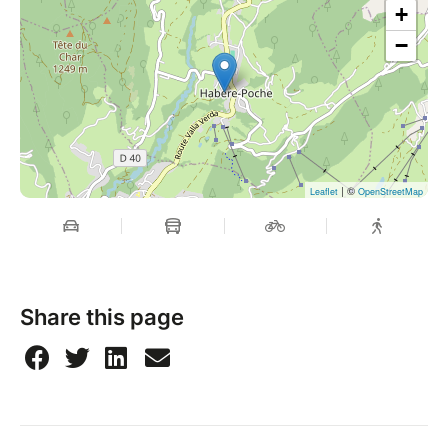
+
A bientôt ;-)
−
| ©
Leaflet
OpenStreetMap
Share this page