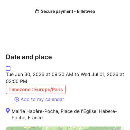
✅ Découvrir du matériel & optimiser le poids et le
rangement de son sac,
✅ Apprendre à monter le camp & organiser sa nuit en
montagne,
✅ Apprendre à lire une carte IGN et suivre un
itinéraire,
✅ Manger de savoureux petits plats, même là-haut !
Date and place
Une occasion unique de déconnexion et
d’expérimentation de l’autonomie en montagne… dans
Tue Jun 30, 2026 at 09:30 AM to Wed Jul 01, 2026 at
la convivialité, la sororité et la bienveillance.
02:00 PM
Timezone : Europe/Paris
Pour plus de sérénité, une assurance annulation
Add to my calendar
(proposée par BilletWeb) est recommandée. Si
toutefois l'événement était annulé pour des raisons
Mairie Habère-Poche, Place de l'Eglise, Habère-
météorologiques (orage et-ou pluie persitante), un
Poche, France
remboursement vous sera proposé (consulter
mes conditions générales de vente).