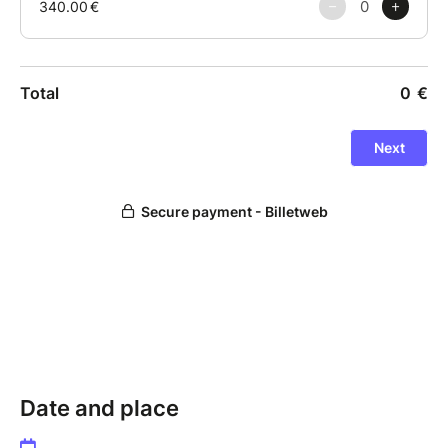
Une occasion unique de déconnexion et
d’expérimentation de l’autonomie en montagne… dans
la convivialité, la sororité et la bienveillance.
Pour plus de sérénité, une assurance annulation
(proposée par BilletWeb) est recommandée. Si
toutefois l'événement était annulé pour des raisons
météorologiques (orage et-ou pluie persitante), un
remboursement vous sera proposé (consulter
mes conditions générales de vente).
A bientôt ;-)
Date and place