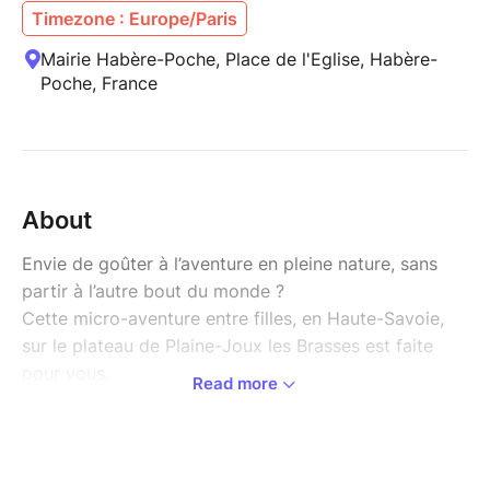
Timezone : Europe/Paris
Mairie Habère-Poche, Place de l'Eglise, Habère-
Poche, France
About
Envie de goûter à l’aventure en pleine nature, sans
partir à l’autre bout du monde ?
Cette micro-aventure entre filles, en Haute-Savoie,
sur le plateau de Plaine-Joux les Brasses est faite
pour vous.
Read more
Au démarrage, nous prendrons le temps de découvrir
le matériel et d'organiser nos sacs et notre nourriture.
Puis, nous rallierons tranquillement notre lieu de