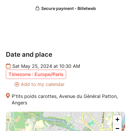
PUBLIC
Atelier pour 3 à 5 personnes, pour plus de
convivialité ! Peuvent participer :
Les adultes
Les enfants à partir de 10 ans (enfant sous la
responsabilité de l’adulte qui l’accompagne)
Date and place
LIEU
Sat May 25, 2024 at 10:30 AM
P’tits poids carottes, épicerie vrac de Belle Beille.
Timezone : Europe/Paris
Pensez à apporter vos bocaux pour faire le plein
Add to my calendar
dans l'épicerie !
P'tits poids carottes, Avenue du Général Patton,
Angers
+
−