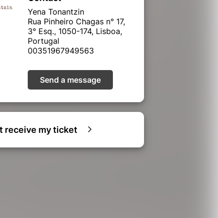
Yena Tonantzin
Rua Pinheiro Chagas n° 17,
3° Esq., 1050-174, Lisboa,
Portugal
00351967949563
Send a message
ot receive my ticket