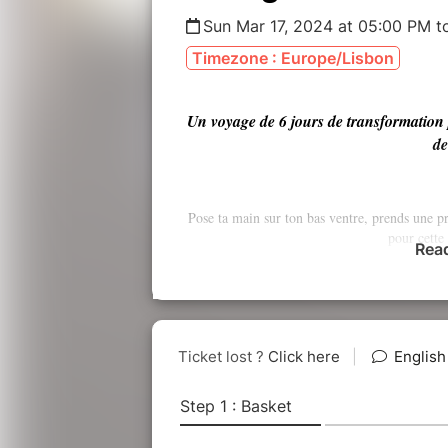
Sun Mar 17, 2024 at 05:00 PM t
Timezone : Europe/Lisbon
Un voyage de 6 jours de transformation pr
de
Pose ta main sur ton bas ventre, prends une pro
pour cette 
Rea
A toi qui sens dans ton utérus, dans ton coeu
unique des Pr
A toi qui souhaites guérir pleinement et choi
A toi qui te sens appelée à rester ancrée dans t
Entend
Es-tu prête à entrer dans le ven