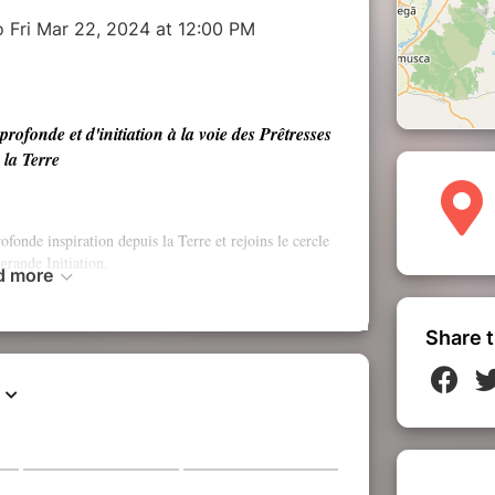
o Fri Mar 22, 2024 at 12:00 PM
ofonde et d'initiation à la voie des Prêtresses
 la Terre
fonde inspiration depuis la Terre et rejoins le cercle
grande Initiation.
d more
r et dans ton esprit l’appel de t’engager sur la voie
êtresses de la Terre.
Share t
sir ce chemin de dévotion au monde de l’Esprit et du
Vivant.
on essence, en connexion, en relation, au service de la
Terre.
s-tu l'appel?
tre de la Terre, dans le Temple de Gaïa?