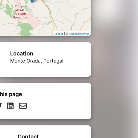
| ©
Leaflet
OpenStreetMap
Location
Monte Orada, Portugal
his page
Contact