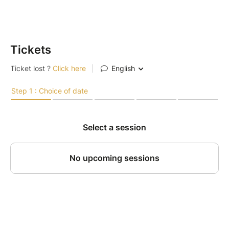
Au programme :
Apprendre les bases du golf : familiarisez-
vous avec les fondamentaux du swing et de
la posture.
Tickets
Découverte du parcours : plongez au cœur
du green et vivez l’ambiance unique d’un site
d’exception.
Que vous soyez débutant ou simplement curieux,
profitez de ce moment pour vous détendre, vous
ressourcer en pleine nature et partager un instant
convivial autour du golf. Venez vivre une expérience
inoubliable, mêlant sport, découverte et bien-être.