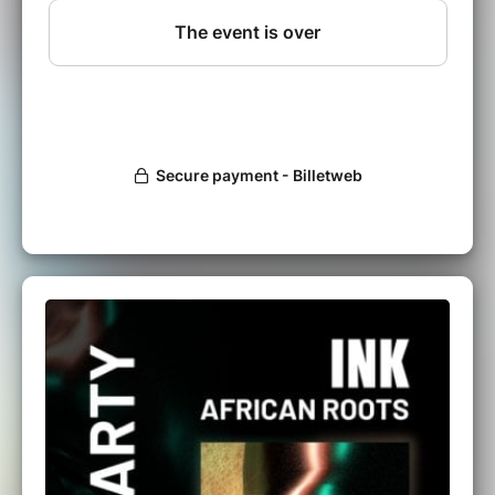
À travers une collaboration avec des musiciens
burkinabè, INK articule dans ce spectacle un
travail de réflexion autour d’une création
protéiforme, ancrée dans des traditions africaines
et afrocaribéennes, et propose un jazz moderne et
contemporain qui puise ses sources dans la
grande tradition des quartets de jazz autant que
dans les codes des musiques électroniques et
l’énergie des musiques africaines.
Léonard Kretz : saxophones ténor et soprano
Pierre-Alain Goualch : piano
Lionel Ehrhart : basse
Victor Gachet : batterie
Drissa Dembele : chant, kora, balafon,
percussions
Losso Keïta : chant, percussions
Live guest : Pauline Duprat : trompette