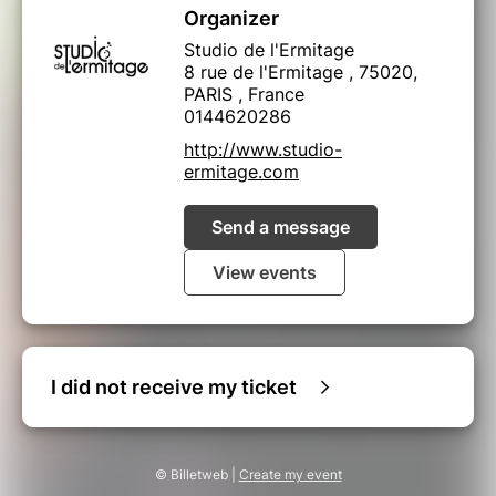
Organizer
Studio de l'Ermitage
8 rue de l'Ermitage , 75020,
PARIS , France
0144620286
http://www.studio-
ermitage.com
Send a message
View events
I did not receive my ticket
© Billetweb |
Create my event