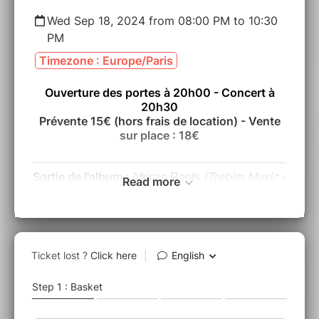
Wed Sep 18, 2024 from 08:00 PM to 10:30
PM
Timezone : Europe/Paris
Ouverture des portes à 20h00 - Concert à
20h30
Prévente 15€ (hors frais de location) - Vente
sur place : 18€
Sortie de l'album :
(Trebim Music -
African Roots
Read more
2024)
À la fois irrévérencieuse et accessible, la musique
de INK se joue des codes et des barrières.
Puisant son langage dans le jazz et
l’improvisation, le quartet survolté emmené par le
batteur et compositeur Victor Gachet approche les
traditions orales africaines dans un dialogue avec
nos origines.