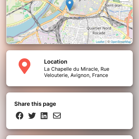
Merci de venir 15 à 20 minutes avant le début
du spectacle !
Contact direct : 06 18 78 39 98
DERAÏDENZ
| ©
Leaflet
OpenStreetMap
Location
La Chapelle du Miracle, Rue
Velouterie, Avignon, France
Share this page