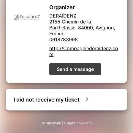
Organizer
DERAÏDENZ
2155 Chemin de la
Barthelasse, 84000, Avignon,
France
0618783998
http://Compagniederaidenz.co
m
Send a message
I did not receive my ticket
© Billetweb |
Create my event