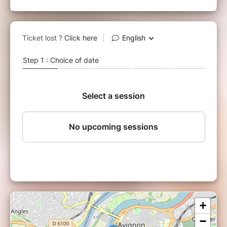
tant d’autres, dans un champ de ruines, de
racines douloureuses, de déni du passé et
d’absence de futur désirable.
Nous ouvrons une brèche d’amour, de
compassion et de beauté,ce spectacle est un
moment suspendu, sensible et profond. Une
bulle de féminité, de force fascinante. La
musique composée pour et avec le spectacle
propulse le spectateur dans un autre monde."
Vidéo de présentation :
+
−