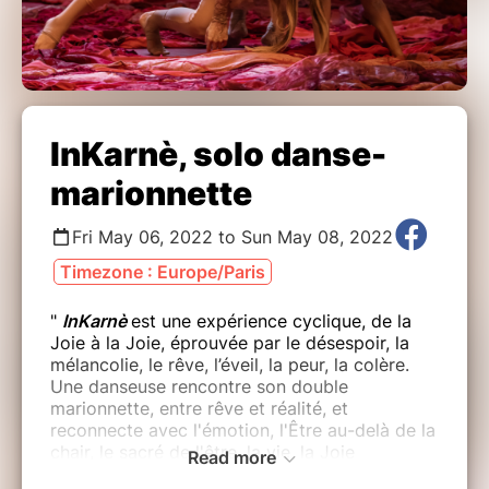
InKarnè, solo danse-
marionnette
Fri May 06, 2022 to Sun May 08, 2022
Timezone : Europe/Paris
"
InKarnè
est une expérience cyclique, de la
Joie à la Joie, éprouvée par le désespoir, la
mélancolie, le rêve, l’éveil, la peur, la colère.
Une danseuse rencontre son double
marionnette, entre rêve et réalité, et
reconnecte avec l'émotion, l'Être au-delà de la
chair, le sacré de l'être, la vie, la Joie
Read more
partagée. Une simple quête de soi, comme