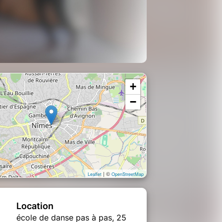
+
−
| ©
Leaflet
OpenStreetMap
Location
école de danse pas à pas, 25