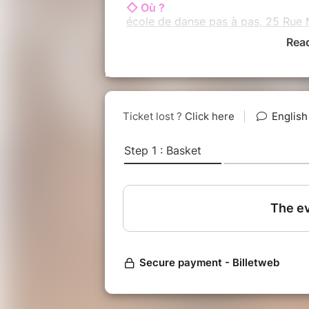
◇ Où ?
école de danse pas à pas, 25 Rue
Rea
◇ Pour qui ?
les Adultes de tout âge (Possibilité
jusqu'à 70 ans). => Et n'hésitez p
dans la tranche d'âge mais que vou
◇ Aucune expérience de danse pré
◇ Prix : 150€
⚠ Attention, places limités⚠
Fin des inscriptions le 30 avril