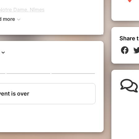
 Notre Dame, Nîmes
d more
 de participer à partir de 16 ans et
as à me demander si vous ne rentrez pas
Share t
s avez envie de vous inscrire.
requise pour vous inscrire