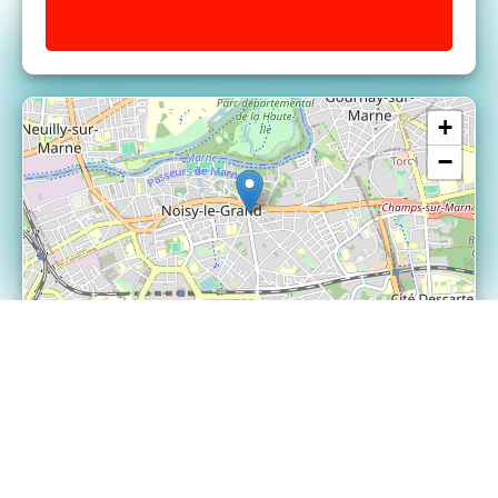
+
−
| ©
Leaflet
OpenStreetMap
Location
Noisy-le-Grand, France