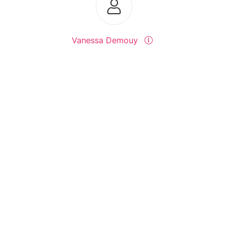
Vanessa Demouy
Send a message
View events
© Billetweb 2014 - 2026