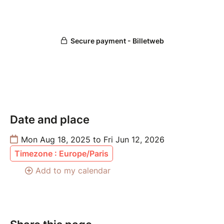
Adresse Postale
DAI CHI - CCVA
234 Cours Emile Zola - 69100 Villeurbanne
Suivez-nous sur les réseaux !
Instagram :
@daichidansesdumonde
Facebook :
Studio Danse Daï Chi
Date and place
Mon Aug 18, 2025 to Fri Jun 12, 2026
Timezone : Europe/Paris
Add to my calendar