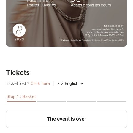
- Valable du 15 au 25 septembre 2025
Profitez-en pour essayer plusieurs styles et trouver
celui qui vous plaît !
--
Infos
Site :
www.daichi-dansesdumonde.com
Tickets
Mail : association.daichi@orange.fr
Tel : 06 09 26 52 61
Adresse des cours Adultes
27 Quai Saint Antoine, 69002 Lyon (3ème étage)
Adresse des cours Enfants/Ados et stages
110 rue du 4 Août 1789 - 69100 Villeurbanne