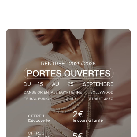
l’expression artistique et la passion de la danse…
Du 15 au 25 septembre, venez tester nos cours
durant nos Portes Ouvertes :
Cours découverte à l’unité : 2 €
- Valable pour 1 cours au choix pendant les portes
ouvertes
- Idéal pour tester un style ou un créneau
- Réservation obligatoire du cours choisi
Parfait pour une première découverte !
Pass illimité : 5 € (meilleure offre !)
- Accès à tous les cours pendant 2 semaines