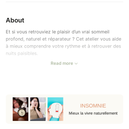
About
Et si vous retrouviez le plaisir d’un vrai sommeil
profond, naturel et réparateur ? Cet atelier vous aide
à mieux comprendre votre rythme et à retrouver des
nuits paisibles.
Read more
Objectif : Identifier les causes de l’insomnie et mettre
en place des solutions naturelles.
Comprendre les cycles du sommeil
Alimentation pour bien dormir
Les plantes
Sophrologie : respiration, exercice de
relaxation et méditation accompagné : scan
corporel