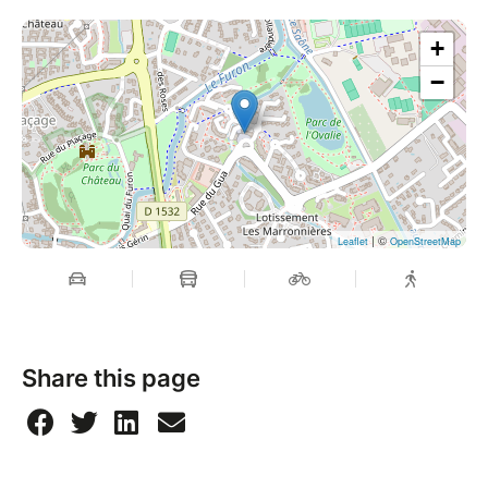
+
−
| ©
Leaflet
OpenStreetMap
Share this page